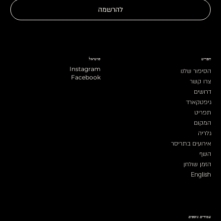
להרשמה
תפריט
סושיאל
Instagram
הסיפור שלנו
Facebook
צרו קשר
דרושים
גיפטקארד
תפריט
המקום
גלריה
אירועים בתריסר
השף
הזמן שולחן
English
עמודים נוספים