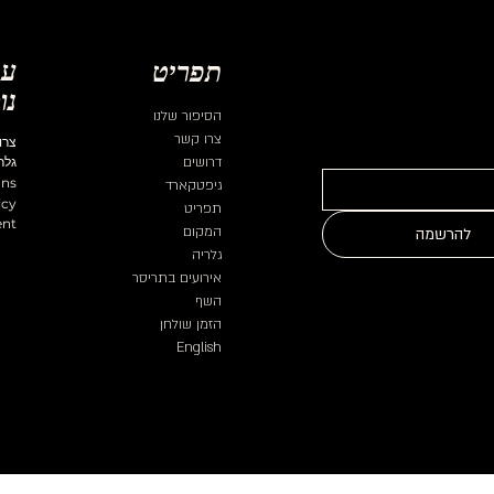
עמ
תפריט
נו
הסיפור שלנו
צרו קשר
צרו
דרושים
גלר
ons
גיפטקארד
icy
תפריט
ent
המקום
להרשמה
גלריה
אירועים בתריסר
השף
הזמן שולחן
English